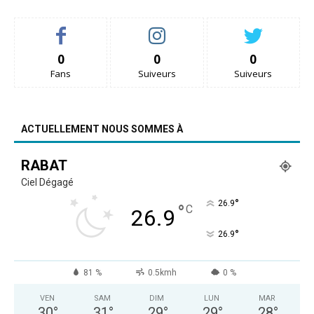
0
0
0
Fans
Suiveurs
Suiveurs
ACTUELLEMENT NOUS SOMMES À
RABAT
Ciel Dégagé
°
26.9
°
C
26.9
°
26.9
81 %
0.5kmh
0 %
VEN
SAM
DIM
LUN
MAR
30
°
31
°
29
°
29
°
28
°