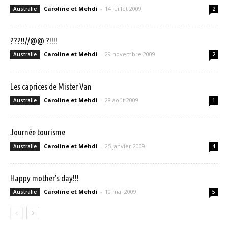
Caroline et Mehdi
-
14 juillet 2009
Australie
2
???!!//@@ ?!!!!
Caroline et Mehdi
-
29 novembre 2009
Australie
2
Les caprices de Mister Van
Caroline et Mehdi
-
28 août 2009
Australie
1
Journée tourisme
Caroline et Mehdi
-
25 janvier 2009
Australie
4
Happy mother’s day!!!
Caroline et Mehdi
-
10 mai 2009
Australie
5