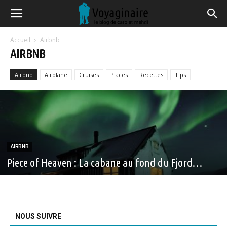
Accueil
Airbnb
AIRBNB
Airbnb
Airplane
Cruises
Places
Recettes
Tips
AIRBNB
Piece of Heaven : La cabane au fond du Fjord…
NOUS SUIVRE