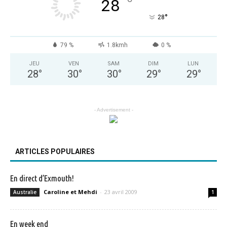
°
28
°
28
79 %
1.8kmh
0 %
JEU
VEN
SAM
DIM
LUN
28
°
30
°
30
°
29
°
29
°
- Advertisement -
ARTICLES POPULAIRES
En direct d’Exmouth!
Caroline et Mehdi
-
23 avril 2009
Australie
1
En week end