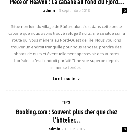
Piece of Heaven : La cabane au fond du Fjord…
admin
3 septembre 2018
-
0
Situé non loin du village de Búðardalur, c'est dans cette petite
cabane que nous avons trouvé refuge 3 nuits. Elle se situe sur la
route qui vous mènera au Nord-Ouest de l'île. Nous voulions
trouver un endroit tranquille pour nous reposer, prendre des
photos de nuits et éventuellement apercevoir des aurores
boréales...c'est l'endroit parfait! "Une vue superbe depuis
l'immense fenêtre...
Lire la suite
TIPS
Booking.com : Souvent plus cher que chez
l’hôtelier…
admin
13 juin 2018
-
0