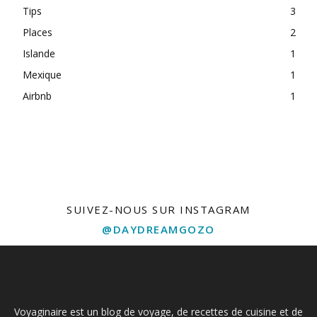
Tips
3
Places
2
Islande
1
Mexique
1
Airbnb
1
free bets
SUIVEZ-NOUS SUR INSTAGRAM
@DAYDREAMGOZO
Voyaginaire est un blog de voyage, de recettes de cuisine et de