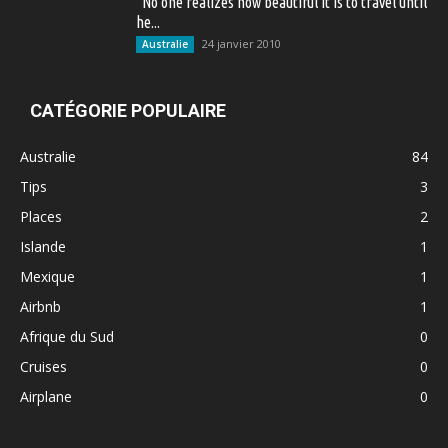
“No one realizes how beautiful it is to travel until
he...
24 janvier 2010
Australie
CATÉGORIE POPULAIRE
Australie
84
Tips
3
Places
2
Islande
1
Mexique
1
Airbnb
1
Afrique du Sud
0
Cruises
0
Airplane
0