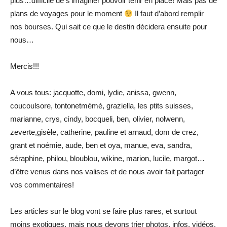
plus…difficile de s’imaginer pouvoir tenir en place! Mais pas de
plans de voyages pour le moment
Il faut d’abord remplir
nos bourses. Qui sait ce que le destin décidera ensuite pour
nous…
Mercis!!!
A vous tous: jacquotte, domi, lydie, anissa, gwenn,
coucoulsore, tontonetmémé, graziella, les ptits suisses,
marianne, crys, cindy, bocqueli, ben, olivier, nolwenn,
zeverte,gisèle, catherine, pauline et arnaud, dom de crez,
grant et noémie, aude, ben et oya, manue, eva, sandra,
séraphine, philou, bloublou, wikine, marion, lucile, margot…
d’être venus dans nos valises et de nous avoir fait partager
vos commentaires!
Les articles sur le blog vont se faire plus rares, et surtout
moins exotiques, mais nous devons trier photos, infos, vidéos,