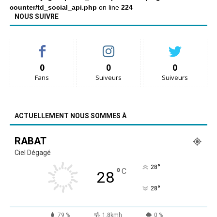
counter/td_social_api.php
on line
224
NOUS SUIVRE
0
0
0
Fans
Suiveurs
Suiveurs
ACTUELLEMENT NOUS SOMMES À
RABAT
Ciel Dégagé
°
28
°
C
28
°
28
79 %
1.8kmh
0 %