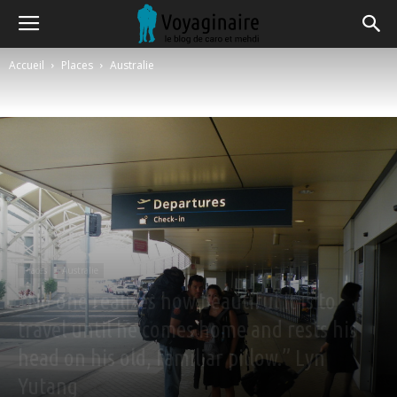
Accueil
Places
Australie
Places
Australie
“No one realizes how beautiful it is to
travel until he comes home and rests his
head on his old, familiar pillow.” Lyn
Yutang