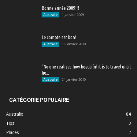
Bonne année 2009!!!
1 janvier 2009
Australie
Le compte est bon!
16 janvier 2010
Australie
“No one realizes how beautiful it is to travel until
he...
24 janvier 2010
Australie
CATÉGORIE POPULAIRE
Australie
84
Tips
3
Places
2