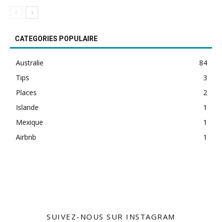
CATEGORIES POPULAIRE
Australie
84
Tips
3
Places
2
Islande
1
Mexique
1
Airbnb
1
free bets
SUIVEZ-NOUS SUR INSTAGRAM