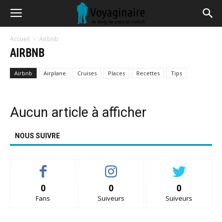
Accueil
Airbnb
AIRBNB
Airbnb
Airplane
Cruises
Places
Recettes
Tips
Aucun article à afficher
NOUS SUIVRE
0
0
0
Fans
Suiveurs
Suiveurs