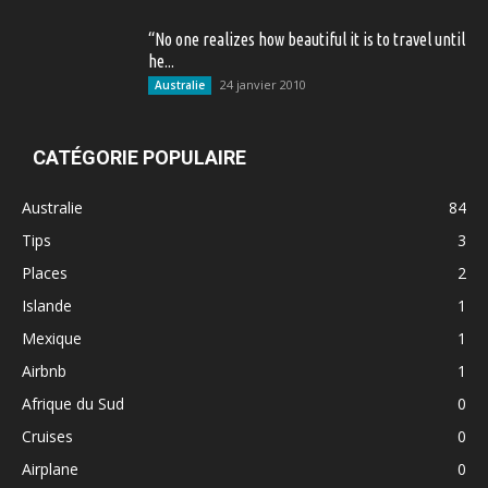
“No one realizes how beautiful it is to travel until
he...
24 janvier 2010
Australie
CATÉGORIE POPULAIRE
Australie
84
Tips
3
Places
2
Islande
1
Mexique
1
Airbnb
1
Afrique du Sud
0
Cruises
0
Airplane
0