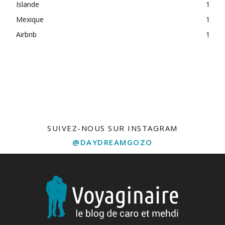
Islande
1
Mexique
1
Airbnb
1
free bets
SUIVEZ-NOUS SUR INSTAGRAM
@DAYDREAMGOZO