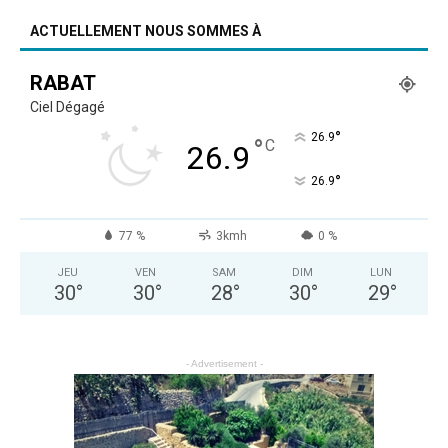
ACTUELLEMENT NOUS SOMMES À
RABAT
Ciel Dégagé
°
26.9
°
C
26.9
°
26.9
77 %
3kmh
0 %
JEU
VEN
SAM
DIM
LUN
30
°
30
°
28
°
30
°
29
°
- Advertisement -