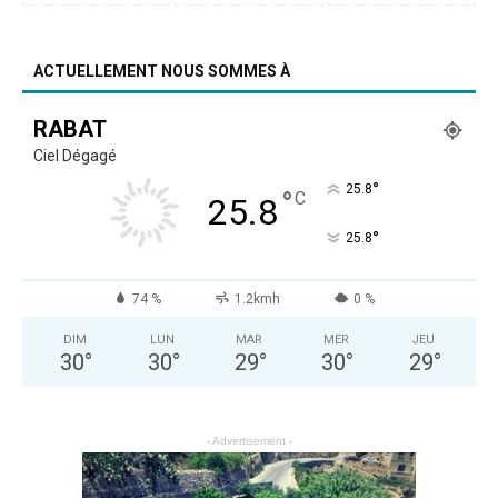
ACTUELLEMENT NOUS SOMMES À
RABAT
Ciel Dégagé
°
25.8
°
C
25.8
°
25.8
74 %
1.2kmh
0 %
DIM
LUN
MAR
MER
JEU
30
°
30
°
29
°
30
°
29
°
- Advertisement -