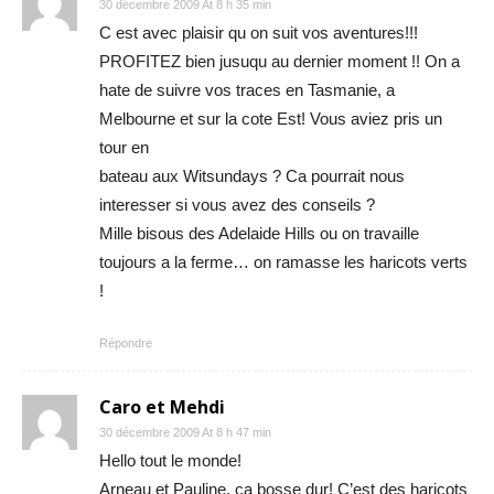
30 décembre 2009 At 8 h 35 min
C est avec plaisir qu on suit vos aventures!!!
PROFITEZ bien jusuqu au dernier moment !! On a
hate de suivre vos traces en Tasmanie, a
Melbourne et sur la cote Est! Vous aviez pris un
tour en
bateau aux Witsundays ? Ca pourrait nous
interesser si vous avez des conseils ?
Mille bisous des Adelaide Hills ou on travaille
toujours a la ferme… on ramasse les haricots verts
!
Répondre
Caro et Mehdi
30 décembre 2009 At 8 h 47 min
Hello tout le monde!
Arneau et Pauline, ca bosse dur! C’est des haricots