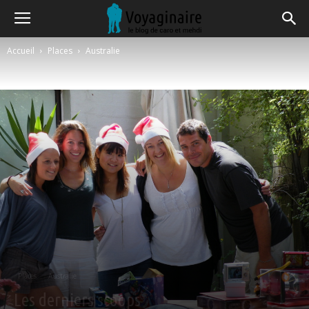
Accueil
Places
Australie
Places
Australie
Les derniers scoops