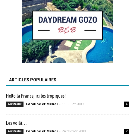
ARTICLES POPULAIRES
Hello la France, ici les tropiques!
Caroline et Mehdi
-
11 juillet 2009
Australie
4
Les voilà…
Caroline et Mehdi
-
24 février 2009
Australie
2