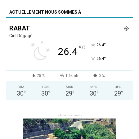
ACTUELLEMENT NOUS SOMMES À
RABAT
Ciel Dégagé
°
26.4
°
C
26.4
°
26.4
75 %
1.6kmh
0 %
DIM
LUN
MAR
MER
JEU
30
°
30
°
29
°
30
°
29
°
- Advertisement -