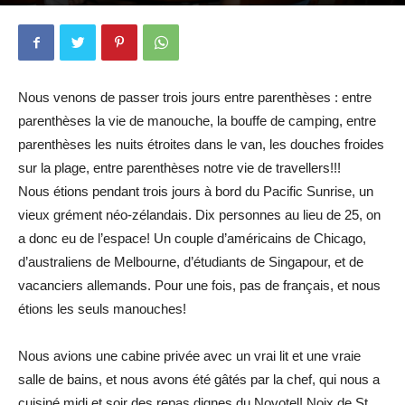
Par
Caroline et Mehdi
-
6 septembre 2009
1708
3
Nous venons de passer trois jours entre parenthèses : entre
parenthèses la vie de manouche, la bouffe de camping, entre
parenthèses les nuits étroites dans le van, les douches froides
sur la plage, entre parenthèses notre vie de travellers!!!
Nous étions pendant trois jours à bord du Pacific Sunrise, un
vieux grément néo-zélandais. Dix personnes au lieu de 25, on
a donc eu de l’espace! Un couple d’américains de Chicago,
d’australiens de Melbourne, d’étudiants de Singapour, et de
vacanciers allemands. Pour une fois, pas de français, et nous
étions les seuls manouches!
Nous avions une cabine privée avec un vrai lit et une vraie
salle de bains, et nous avons été gâtés par la chef, qui nous a
cuisiné midi et soir des repas dignes du Novotel! Noix de St