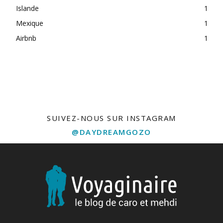
Islande
1
Mexique
1
Airbnb
1
free bets
SUIVEZ-NOUS SUR INSTAGRAM
@DAYDREAMGOZO