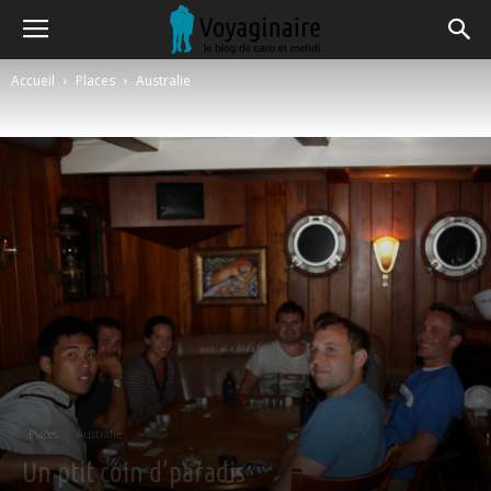
Accueil
Places
Australie
Places
Australie
Un ptit coin d’paradis